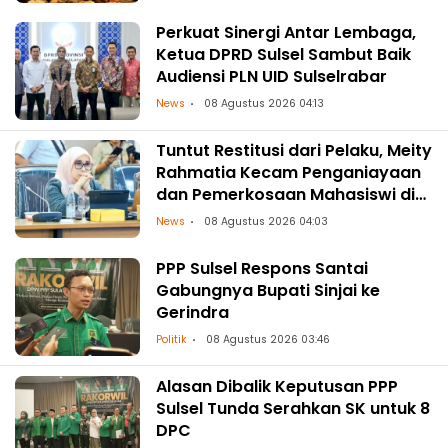
Perkuat Sinergi Antar Lembaga,
Ketua DPRD Sulsel Sambut Baik
Audiensi PLN UID Sulselrabar
News
08 Agustus 2026 04:13
Tuntut Restitusi dari Pelaku, Meity
Rahmatia Kecam Penganiayaan
dan Pemerkosaan Mahasiswi di
Makassar
News
08 Agustus 2026 04:03
PPP Sulsel Respons Santai
Gabungnya Bupati Sinjai ke
Gerindra
Politik
08 Agustus 2026 03:46
Alasan Dibalik Keputusan PPP
Sulsel Tunda Serahkan SK untuk 8
DPC