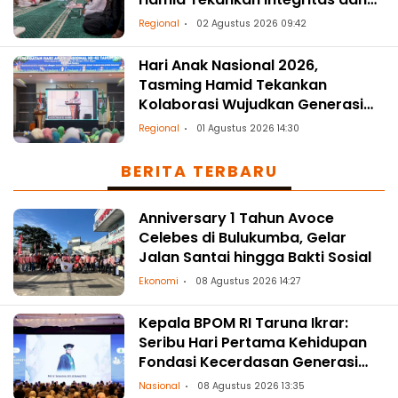
Spiritualitas
Regional
02 Agustus 2026 09:42
Hari Anak Nasional 2026,
Tasming Hamid Tekankan
Kolaborasi Wujudkan Generasi
Sehat dan Berkualitas
Regional
01 Agustus 2026 14:30
BERITA TERBARU
Anniversary 1 Tahun Avoce
Celebes di Bulukumba, Gelar
Jalan Santai hingga Bakti Sosial
Ekonomi
08 Agustus 2026 14:27
Kepala BPOM RI Taruna Ikrar:
Seribu Hari Pertama Kehidupan
Fondasi Kecerdasan Generasi
Masa Depan
Nasional
08 Agustus 2026 13:35