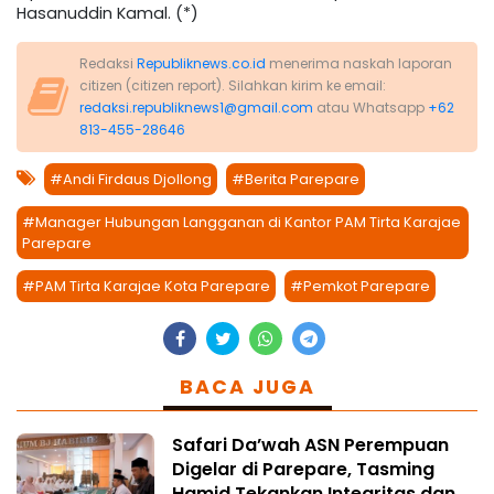
Hasanuddin Kamal. (*)
Redaksi
Republiknews.co.id
menerima naskah laporan
citizen (citizen report). Silahkan kirim ke email:
redaksi.republiknews1@gmail.com
atau Whatsapp
+62
813-455-28646
#Andi Firdaus Djollong
#Berita Parepare
#Manager Hubungan Langganan di Kantor PAM Tirta Karajae
Parepare
#PAM Tirta Karajae Kota Parepare
#Pemkot Parepare
BACA JUGA
Safari Da’wah ASN Perempuan
Digelar di Parepare, Tasming
Hamid Tekankan Integritas dan