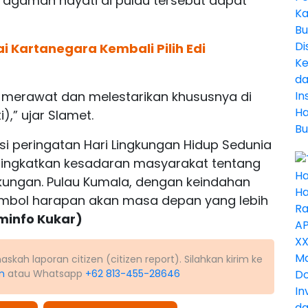
aragaman hayati di pulau tersebut dapat
ai Kartanegara Kembali Pilih Edi
merawat dan melestarikan khususnya di
,” ujar Slamet.
si peringatan Hari Lingkungan Hidup Sedunia
ningkatkan kesadaran masyarakat tentang
gkungan. Pulau Kumala, dengan keindahan
simbol harapan akan masa depan yang lebih
minfo Kukar)
kah laporan citizen (citizen report). Silahkan kirim ke
m
atau Whatsapp
+62 813-455-28646