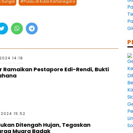
m Sungai
#Pulau di Kutai Kartanegara
P
2024 14:18
 Ramaikan Pestapore Edi-Rendi, Bukti
tahana
2024 15:52
ukan Ditengah Hujan, Tegaskan
arga Muara Badak