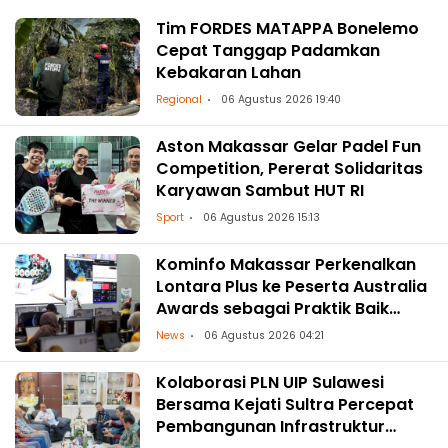
Tim FORDES MATAPPA Bonelemo
Cepat Tanggap Padamkan
Kebakaran Lahan
Regional
06 Agustus 2026 19:40
Aston Makassar Gelar Padel Fun
Competition, Pererat Solidaritas
Karyawan Sambut HUT RI
Sport
06 Agustus 2026 15:13
Kominfo Makassar Perkenalkan
Lontara Plus ke Peserta Australia
Awards sebagai Praktik Baik
Transformasi Digital
News
06 Agustus 2026 04:21
Kolaborasi PLN UIP Sulawesi
Bersama Kejati Sultra Percepat
Pembangunan Infrastruktur