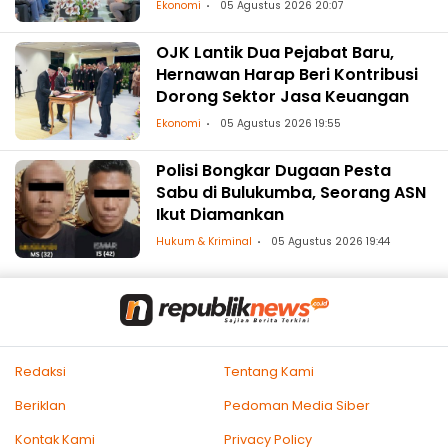
Ketenagalistrikan
Ekonomi
05 Agustus 2026 20:07
OJK Lantik Dua Pejabat Baru,
Hernawan Harap Beri Kontribusi
Dorong Sektor Jasa Keuangan
Ekonomi
05 Agustus 2026 19:55
Polisi Bongkar Dugaan Pesta
Sabu di Bulukumba, Seorang ASN
Ikut Diamankan
Hukum & Kriminal
05 Agustus 2026 19:44
Redaksi
Tentang Kami
Beriklan
Pedoman Media Siber
Kontak Kami
Privacy Policy