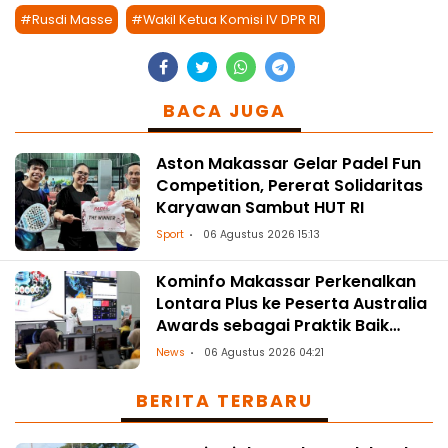
#Rusdi Masse
#Wakil Ketua Komisi IV DPR RI
BACA JUGA
Aston Makassar Gelar Padel Fun
Competition, Pererat Solidaritas
Karyawan Sambut HUT RI
Sport
06 Agustus 2026 15:13
Kominfo Makassar Perkenalkan
Lontara Plus ke Peserta Australia
Awards sebagai Praktik Baik
Transformasi Digital
News
06 Agustus 2026 04:21
BERITA TERBARU