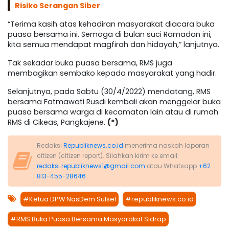
Risiko Serangan Siber
“Terima kasih atas kehadiran masyarakat diacara buka
puasa bersama ini. Semoga di bulan suci Ramadan ini,
kita semua mendapat magfirah dan hidayah,” lanjutnya.
Tak sekadar buka puasa bersama, RMS juga
membagikan sembako kepada masyarakat yang hadir.
Selanjutnya, pada Sabtu (30/4/2022) mendatang, RMS
bersama Fatmawati Rusdi kembali akan menggelar buka
puasa bersama warga di kecamatan lain atau di rumah
RMS di Cikeas, Pangkajene.
(*)
Redaksi
Republiknews.co.id
menerima naskah laporan
citizen (citizen report). Silahkan kirim ke email:
redaksi.republiknews1@gmail.com
atau Whatsapp
+62
813-455-28646
#Ketua DPW NasDem Sulsel
#republiknews.co.id
#RMS Buka Puasa Bersama Masyarakat Sidrap