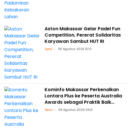
Aston Makassar Gelar Padel Fun
Competition, Pererat Solidaritas
Karyawan Sambut HUT RI
Sport
06 Agustus 2026 15:13
Kominfo Makassar Perkenalkan
Lontara Plus ke Peserta Australia
Awards sebagai Praktik Baik
Transformasi Digital
News
06 Agustus 2026 04:21