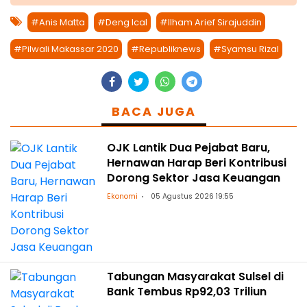
#Anis Matta
#Deng Ical
#Ilham Arief Sirajuddin
#Pilwali Makassar 2020
#Republiknews
#Syamsu Rizal
BACA JUGA
OJK Lantik Dua Pejabat Baru,
Hernawan Harap Beri Kontribusi
Dorong Sektor Jasa Keuangan
Ekonomi
05 Agustus 2026 19:55
Tabungan Masyarakat Sulsel di
Bank Tembus Rp92,03 Triliun