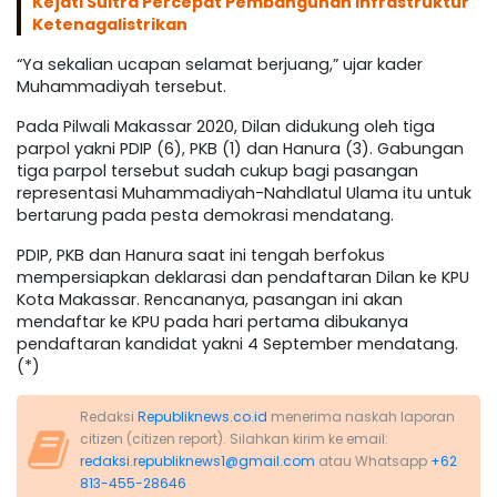
Kejati Sultra Percepat Pembangunan Infrastruktur
Ketenagalistrikan
“Ya sekalian ucapan selamat berjuang,” ujar kader
Muhammadiyah tersebut.
Pada Pilwali Makassar 2020, Dilan didukung oleh tiga
parpol yakni PDIP (6), PKB (1) dan Hanura (3). Gabungan
tiga parpol tersebut sudah cukup bagi pasangan
representasi Muhammadiyah-Nahdlatul Ulama itu untuk
bertarung pada pesta demokrasi mendatang.
PDIP, PKB dan Hanura saat ini tengah berfokus
mempersiapkan deklarasi dan pendaftaran Dilan ke KPU
Kota Makassar. Rencananya, pasangan ini akan
mendaftar ke KPU pada hari pertama dibukanya
pendaftaran kandidat yakni 4 September mendatang.
(*)
Redaksi
Republiknews.co.id
menerima naskah laporan
citizen (citizen report). Silahkan kirim ke email:
redaksi.republiknews1@gmail.com
atau Whatsapp
+62
813-455-28646