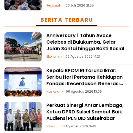
Regional
30 Juli 2026 21:55
BERITA TERBARU
Anniversary 1 Tahun Avoce
Celebes di Bulukumba, Gelar
Jalan Santai hingga Bakti Sosial
Ekonomi
08 Agustus 2026 14:27
Kepala BPOM RI Taruna Ikrar:
Seribu Hari Pertama Kehidupan
Fondasi Kecerdasan Generasi
Masa Depan
Nasional
08 Agustus 2026 13:35
Perkuat Sinergi Antar Lembaga,
Ketua DPRD Sulsel Sambut Baik
Audiensi PLN UID Sulselrabar
News
08 Agustus 2026 04:13