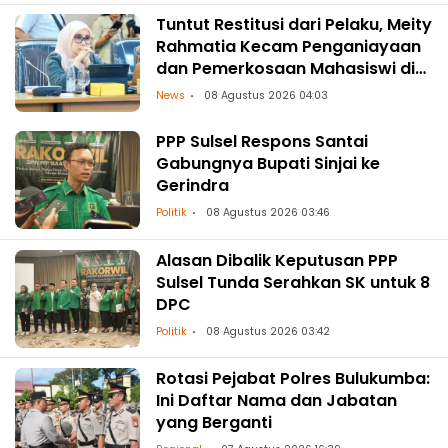
Tuntut Restitusi dari Pelaku, Meity
Rahmatia Kecam Penganiayaan
dan Pemerkosaan Mahasiswi di
Makassar
News
08 Agustus 2026 04:03
PPP Sulsel Respons Santai
Gabungnya Bupati Sinjai ke
Gerindra
Politik
08 Agustus 2026 03:46
Alasan Dibalik Keputusan PPP
Sulsel Tunda Serahkan SK untuk 8
DPC
Politik
08 Agustus 2026 03:42
Rotasi Pejabat Polres Bulukumba:
Ini Daftar Nama dan Jabatan
yang Berganti