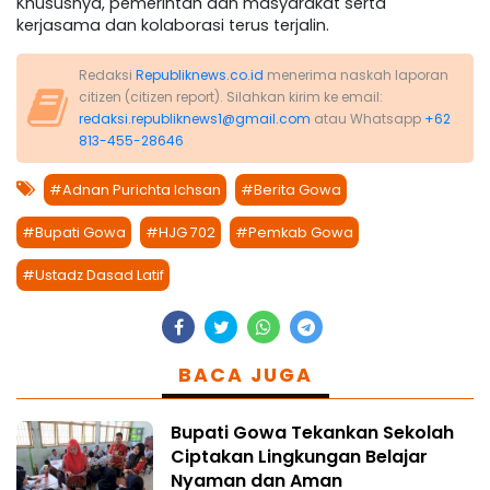
Khususnya, pemerintah dan masyarakat serta
kerjasama dan kolaborasi terus terjalin.
Redaksi
Republiknews.co.id
menerima naskah laporan
citizen (citizen report). Silahkan kirim ke email:
redaksi.republiknews1@gmail.com
atau Whatsapp
+62
813-455-28646
#Adnan Purichta Ichsan
#Berita Gowa
#Bupati Gowa
#HJG 702
#Pemkab Gowa
#Ustadz Dasad Latif
BACA JUGA
Bupati Gowa Tekankan Sekolah
Ciptakan Lingkungan Belajar
Nyaman dan Aman