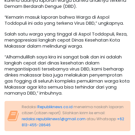
karena adanya laporan warga bahwa anaknya terkena
Demam Berdarah Dengue (DBD).
“Kemarin masuk laporan bahwa Warga di Aspol
Toddopuli ini ada yang terkena Virus DBD,” ungkapnya.
Salah satu warga yang tinggal di Aspol Toddopuli, Reza,
mengapresiasi langkah cepat Dinas Kesehatan Kota
Makassar dalam melindungi warga.
“Alhamdulillah saya kira ini sangat baik dan ini adalah
langkah cepat dari dinas kesehatan dalam
mengantisipasti tersebarnya virus DBD, kami berharap
dinkes makassar bisa juga melakukan penyemprotan
gas fogging di seluruh kompleks pemukiman warga kota
Makassar agar kita semua bisa terhindar dari yang
namanya DBD,” imbuhnya.
Redaksi
Republiknews.co.id
menerima naskah laporan
citizen (citizen report). Silahkan kirim ke email:
redaksi.republiknews1@gmail.com
atau Whatsapp
+62
813-455-28646