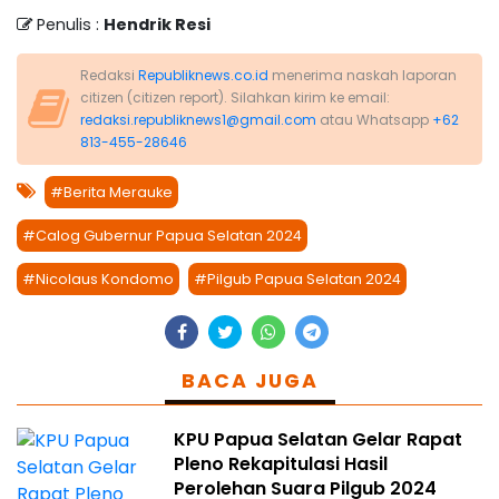
Penulis :
Hendrik Resi
Redaksi
Republiknews.co.id
menerima naskah laporan
citizen (citizen report). Silahkan kirim ke email:
redaksi.republiknews1@gmail.com
atau Whatsapp
+62
813-455-28646
#Berita Merauke
#Calog Gubernur Papua Selatan 2024
#Nicolaus Kondomo
#Pilgub Papua Selatan 2024
BACA JUGA
KPU Papua Selatan Gelar Rapat
Pleno Rekapitulasi Hasil
Perolehan Suara Pilgub 2024