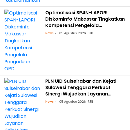
Optimalisasi SP4N-LAPOR!
Diskominfo Makassar Tingkatkan
Kompetensi Pengelola
Pengaduan OPD
News
05 Agustus 2026 18:18
PLN UID Sulselrabar dan Kejati
Sulawesi Tenggara Perkuat
Sinergi Wujudkan Layanan
Kelistrikan Andal dengan
News
05 Agustus 2026 17:51
Penguatan Pendampingan
Hukum