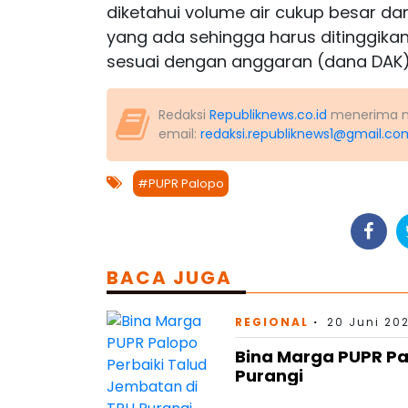
diketahui volume air cukup besar d
yang ada sehingga harus ditinggikan.
sesuai dengan anggaran (dana DAK) 
Redaksi
Republiknews.co.id
menerima nas
email:
redaksi.republiknews1@gmail.co
#PUPR Palopo
BACA JUGA
REGIONAL
20 Juni 202
Bina Marga PUPR Pa
Purangi